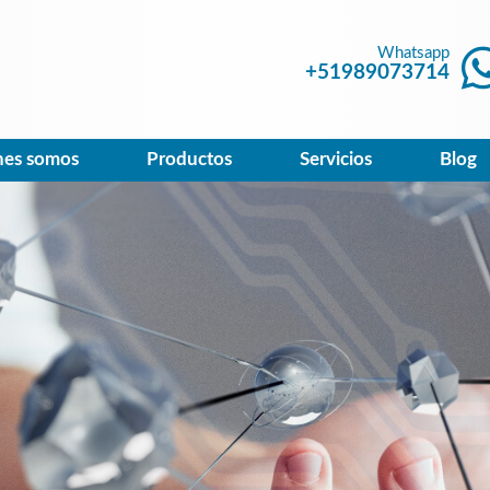
Whatsapp
+51989073714
nes somos
Productos
Servicios
Blog